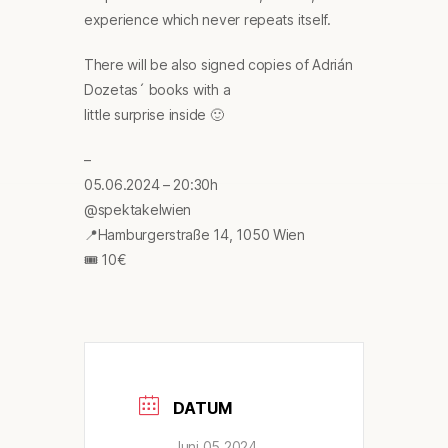
experience which never repeats itself.
There will be also signed copies of Adrián
Dozetas´ books with a
little surprise inside 🙂
–
05.06.2024 – 20:30h
@spektakelwien
📍Hamburgerstraße 14, 1050 Wien
🎟️ 10€
DATUM
Juni 05 2024