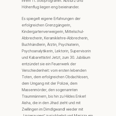
ihrem 11. Soloprogramm. Absturz und
Höhenflug liegen eng beieinander.
Es spiegelt eigene Erfahrungen der
erfolgreichen Grenzgängerin,
Kindergartenverweigerin, Mittelschul-
Abbrecherin, Keramiklehre-Abbrecherin,
Buchhändlerin, Ärztin, Psychiaterin,
Psychoanalytikerin, Lektorin, Supervisorin
und Kabarettistin! Jetzt, zum 30. Jubiläum
entzündet sie ein Feuerwerk der
Verschiedenheit: vom ersten lebenden
Toten, dem erfolgreichen Obdachlosen,
dem Umgang mit der Polizei, dem
Massenmörder, den sogenannten
Traummännern, bis hin zu Hildes Enkerl
Aisha, die in den Jihad zieht und mit
Zwillingen im Dirndlgwandl wieder mit
„Linzeraugen“ zurückkehrt und Marizza ein