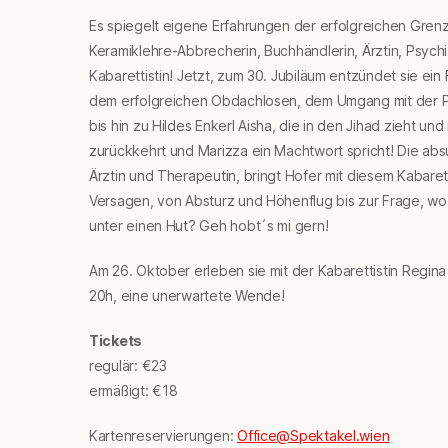
Es spiegelt eigene Erfahrungen der erfolgreichen Grenz
Keramiklehre-Abbrecherin, Buchhändlerin, Ärztin, Psychia
Kabarettistin! Jetzt, zum 30. Jubiläum entzündet sie e
dem erfolgreichen Obdachlosen, dem Umgang mit der 
bis hin zu Hildes Enkerl Aisha, die in den Jihad zieht un
zurückkehrt und Marizza ein Machtwort spricht! Die abs
Ärztin und Therapeutin, bringt Hofer mit diesem Kabaret
Versagen, von Absturz und Höhenflug bis zur Frage, wo 
unter einen Hut? Geh hobt´s mi gern!
Am 26. Oktober erleben sie mit der Kabarettistin Regi
20h, eine unerwartete Wende!
Tickets
regulär: €23
ermäßigt: €18
Kartenreservierungen:
Office@Spektakel.wien