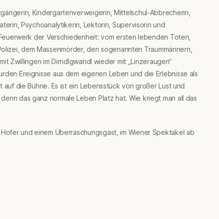
gängerin, Kindergartenverweigerin, Mittelschul-Abbrecherin,
terin, Psychoanalytikerin, Lektorin, Supervisorin und
in Feuerwerk der Verschiedenheit: vom ersten lebenden Toten,
Polizei, dem Massenmörder, den sogenannten Traummännern,
d mit Zwillingen im Dirndlgwandl wieder mit „Linzeraugen“
urden Ereignisse aus dem eigenen Leben und die Erlebnisse als
t auf die Bühne. Es ist ein Lebensstück von großer Lust und
denn das ganz normale Leben Platz hat. Wie kriegt man all das
na Hofer und einem Überraschungsgast, im Wiener Spektakel ab